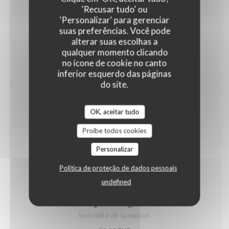
'Recusar tudo' ou
'Personalizar' para gerenciar
Côté Mer
suas preferências. Você pode
alterar suas escolhas a
qualquer momento clicando
no ícone de cookie no canto
inferior esquerdo das páginas
Daube de poulpes et seiches
do site.
Spécialité de la maison.
22,00 EUR
OK, aceitar tudo
Proíbe todos cookies
Arrivage du moment (voir ardoise)
Personalizar
Prix variable
Política de proteção de dados pessoais
25,00 EUR
undefined
Loup entier grillé
Spécialité de la maison.