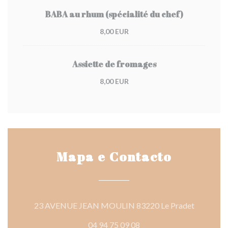
BABA au rhum (spécialité du chef)
8,00 EUR
Assiette de fromages
8,00 EUR
Mapa e Contacto
((abre nu
23 AVENUE JEAN MOULIN 83220 Le Pradet
04 94 75 09 08