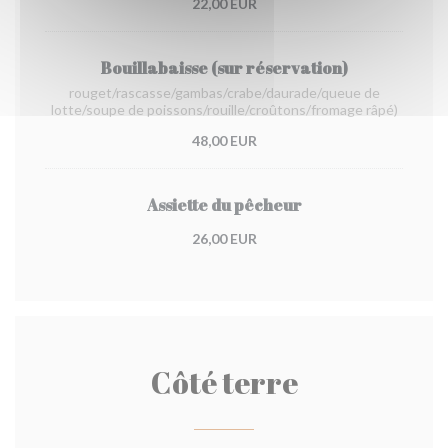
22,00 EUR
Bouillabaisse (sur réservation)
rouget/rascasse/gambas/crabe/daurade/queue de
lotte/soupe de poissons/rouille/croûtons/fromage râpé)
48,00 EUR
Assiette du pêcheur
26,00 EUR
Côté terre