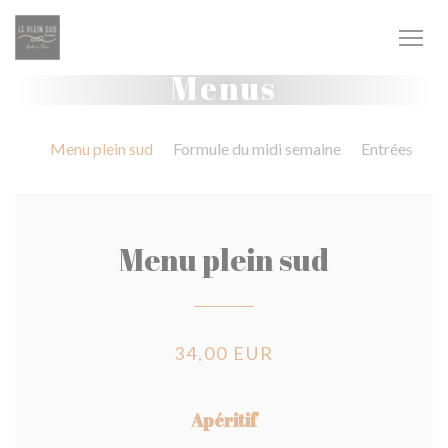
Painel de Gerenciamento de Cookies
Menus
Menu plein sud
Formule du midi semaine
Entrées
C
Menu plein sud
34,00 EUR
Apéritif