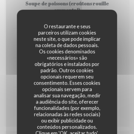
Soupe de poissons (croûtons rouille
emmental)
12,00 EUR
O restaurante e seus
parceiros utilizam cookies
neste site, o que pode implicar
Salade cesar (petite)
na coleta de dados pessoais.
15,00 EUR
Os cookies denominados
«necessários» são
obrigatórios e instalados por
Salade cesar (grande)
padrão. Outros cookies
opcionais requerem seu
18,00 EUR
consentimento. Esses cookies
opcionais servem para
analisar sua navegação, medir
Burrata gourmande
a audiência do site, oferecer
funcionalidades (por exemplo,
15,00 EUR
relacionadas às redes sociais)
ou exibir publicidade ou
conteúdos personalizados.
Clique em 'OK, aceitar tudo',