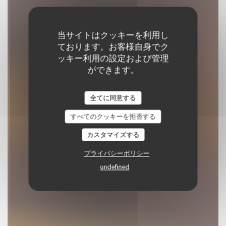
当サイトはクッキーを利用し
ております。お客様自身でク
ッキー利用の設定および管理
ができます。
Plein Sud
全てに同意する
伝統的なレストラン
|
LE PRADET
すべてのクッキーを拒否する
予約
カスタマイズする
プライバシーポリシー
undefined