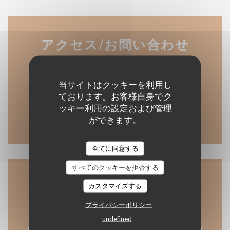
アクセス/お問い合わせ
当サイトはクッキーを利用し
((新しい
23 AVENUE JEAN MOULIN 83220 Le Pradet
ております。お客様自身でク
ッキー利用の設定および管理
04 94 75 09 08
ができます。
全てに同意する
すべてのクッキーを拒否する
お問い合わせ
カスタマイズする
プライバシーポリシー
undefined