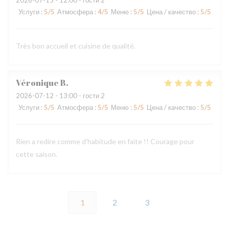
2026-07-15
- 12:00 - гости 2
Услуги
:
5
/5
Атмосфера
:
4
/5
Меню
:
5
/5
Цена / качество
:
5
/5
Très bon accueil et cuisine de qualité.
Véronique
B
2026-07-12
- 13:00 - гости 2
Услуги
:
5
/5
Атмосфера
:
5
/5
Меню
:
5
/5
Цена / качество
:
5
/5
Rien a redire comme d'habitude en faite !! Courage pour
cette saison.
1
2
3