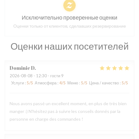
Исключительно проверенные оценки
Оценки только от клиентов, сделавших резервирование
Оценки наших посетителей
Dominic
D
2026-08-08
- 12:30 - гости 9
Услуги
:
5
/5
Атмосфера
:
4
/5
Меню
:
5
/5
Цена / качество
:
5
/5
Nous avons passé un excellent moment, en plus de très bien
manger :) N'hésitez pas à suivre les conseils donnés par la
personne en charge des commandes !