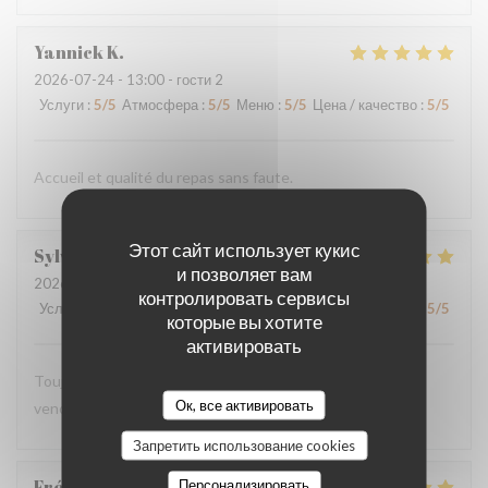
Yannick
K
2026-07-24
- 13:00 - гости 2
Услуги
:
5
/5
Атмосфера
:
5
/5
Меню
:
5
/5
Цена / качество
:
5
/5
Accueil et qualité du repas sans faute.
Этот сайт использует кукис
Sylvie
C
и позволяет вам
2026-07-24
- 12:30 - гости 2
контролировать сервисы
Услуги
:
5
/5
Атмосфера
:
5
/5
Меню
:
5
/5
Цена / качество
:
5
/5
которые вы хотите
активировать
Toujours aussi délicieux comme à chaque fois que nous
Ок, все активировать
venons.
Запретить использование cookies
Frédéric
B
Персонализировать