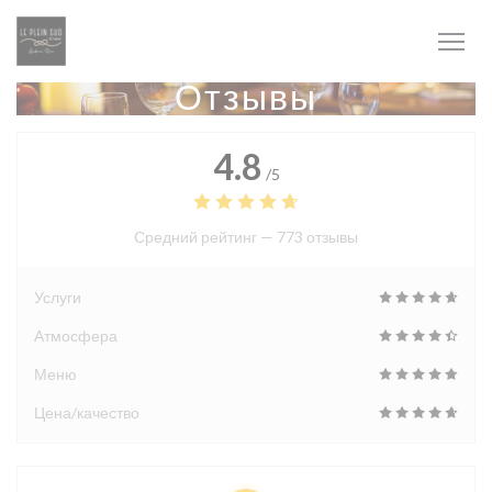
Панель управления cookies
Отзывы
4.8
/5
Средний рейтинг —
773 отзывы
Услуги
Атмосфера
Меню
Цена/качество