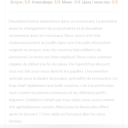
Услуги
:
5
/5
Атмосфера
:
5
/5
Меню
:
5
/5
Цена / качество
:
5
/5
Deuxième bonne expérience dans ce restaurant. La première
avant le changement de propriétaires et la deuxième
récemment avec les nouveaux. Nous avons été très
chaleureusement accueillis dans une très jolie décoration
soignée et propre, avec les sourires bienveillants du
personnel. Le menu est bien expliqué. Nous nous sommes
régalés du début à la fin du repas. De l'apéritif au dessert,
tout est fait pour nous divertir les papilles. Une mention
spéciale pour la daube de poulpe, spécialité du restaurant. Le
loup était également une belle surprise, cuit à la perfection,
tout comme la polenta crémeuse et les délicieux petits
légumes. L'addition n'était pas trop salée, nous avons même
été agréablement surpris. Merci pour le limoncello offert
après le dessert !! Une table où l'on peut aller les yeux
fermés.