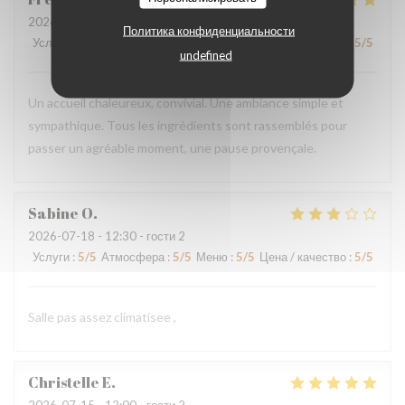
2026-07-18
- 20:00 - гости 2
Политика конфиденциальности
Услуги
:
5
/5
Атмосфера
:
5
/5
Меню
:
5
/5
Цена / качество
:
5
/5
undefined
Un accueil chaleureux, convivial. Une ambiance simple et
sympathique. Tous les ingrédients sont rassemblés pour
passer un agréable moment, une pause provençale.
Sabine
O
2026-07-18
- 12:30 - гости 2
Услуги
:
5
/5
Атмосфера
:
5
/5
Меню
:
5
/5
Цена / качество
:
5
/5
Salle pas assez climatisee ,
Christelle
E