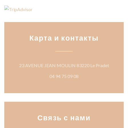
Карта и контакты
((открыв
23 AVENUE JEAN MOULIN 83220 Le Pradet
04 94 75 09 08
Связь с нами