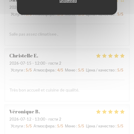
undefined
2026-07-18
- 12:30 - гости 2
Услуги
:
5
/5
Атмосфера
:
5
/5
Меню
:
5
/5
Цена / качество
:
5
/5
Salle pas assez climatisee ,
Christelle
E
2026-07-15
- 12:00 - гости 2
Услуги
:
5
/5
Атмосфера
:
4
/5
Меню
:
5
/5
Цена / качество
:
5
/5
Très bon accueil et cuisine de qualité.
Véronique
B
2026-07-12
- 13:00 - гости 2
Услуги
:
5
/5
Атмосфера
:
5
/5
Меню
:
5
/5
Цена / качество
:
5
/5