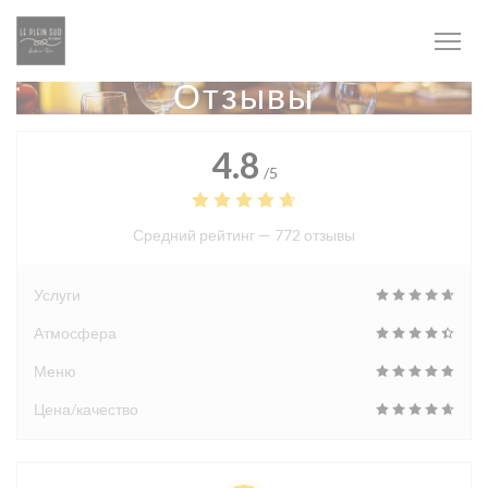
Панель управления cookies
Отзывы
4.8
/5
Средний рейтинг —
772 отзывы
Услуги
Атмосфера
Меню
Цена/качество