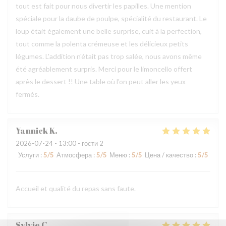
tout est fait pour nous divertir les papilles. Une mention
spéciale pour la daube de poulpe, spécialité du restaurant. Le
loup était également une belle surprise, cuit à la perfection,
tout comme la polenta crémeuse et les délicieux petits
légumes. L'addition n'était pas trop salée, nous avons même
été agréablement surpris. Merci pour le limoncello offert
après le dessert !! Une table où l'on peut aller les yeux
fermés.
Yannick
K
2026-07-24
- 13:00 - гости 2
Услуги
:
5
/5
Атмосфера
:
5
/5
Меню
:
5
/5
Цена / качество
:
5
/5
Accueil et qualité du repas sans faute.
Sylvie
C