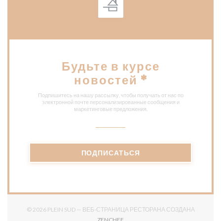
Будьте в курсе
новостей
*
Подпишитесь на нашу рассылку, чтобы получать от нас по
электронной почте персонализированные сообщения и
маркетинговые предложения.
ПОДПИСАТЬСЯ
© 2026 PLEIN SUD — ВЕБ-СТРАНИЦА РЕСТОРАНА СОЗДАНА
((ОТКРЫВАЕТСЯ В НОВОМ ОКНЕ)
ZENCHEF