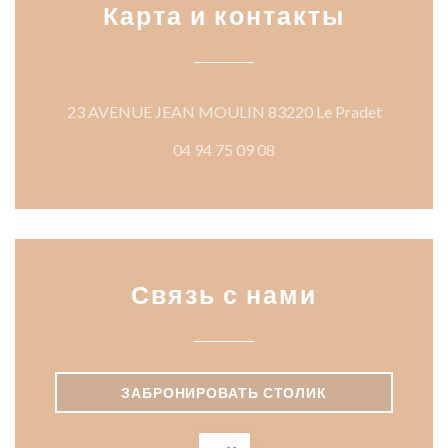
Карта и контакты
((открыв
23 AVENUE JEAN MOULIN 83220 Le Pradet
04 94 75 09 08
Связь с нами
ЗАБРОНИРОВАТЬ СТОЛИК