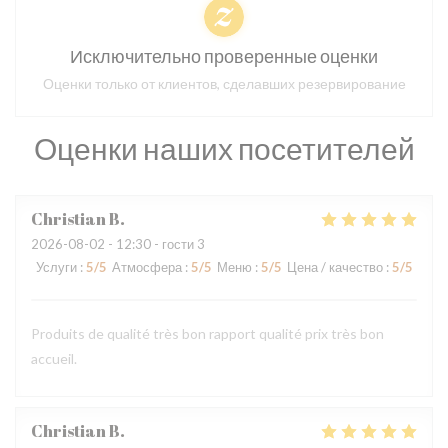
Исключительно проверенные оценки
Оценки только от клиентов, сделавших резервирование
Оценки наших посетителей
Christian
B
2026-08-02
- 12:30 - гости 3
Услуги
:
5
/5
Атмосфера
:
5
/5
Меню
:
5
/5
Цена / качество
:
5
/5
Produits de qualité très bon rapport qualité prix très bon
accueil.
Christian
B