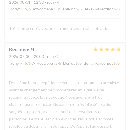
2026-08-01
- 12:30 - гости 4
Услуги
:
5
/5
Атмосфера
:
5
/5
Меню
:
5
/5
Цена / качество
:
5
/5
Très bon accueil avec prix du menu raisonnable et varié.
Béatrice
M
2026-07-30
- 20:00 - гости 2
Услуги
:
5
/5
Атмосфера
:
5
/5
Меню
:
5
/5
Цена / качество
:
5
/5
Deuxième bonne expérience dans ce restaurant. La première
avant le changement de propriétaires et la deuxième
récemment avec les nouveaux. Nous avons été très
chaleureusement accueillis dans une très jolie décoration
soignée et propre, avec les sourires bienveillants du
personnel. Le menu est bien expliqué. Nous nous sommes
régalés du début à la fin du repas. De l'apéritif au dessert,