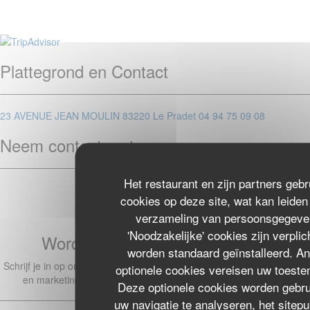
Plattegrond en Contact
((opent in een nieuw vens
23 AVENUE JEAN MOULIN 83220 Le Pradet
04 94 75 09 08
Neem contact met ons op
Het restaurant en zijn partners geb
Reserveer een tafel
cookies op deze site, wat kan leiden 
verzameling van persoonsgegeve
'Noodzakelijke' cookies zijn verplic
Word op de hoogte gehouden
*
worden standaard geïnstalleerd. A
Schrijf je in op onze nieuwsbrief om gepersonaliseerde communicatie
optionele cookies vereisen uw toest
en marketingaanbiedingen per e-mail van ons te ontvangen.
Deze optionele cookies worden gebru
uw navigatie te analyseren, het sitepu