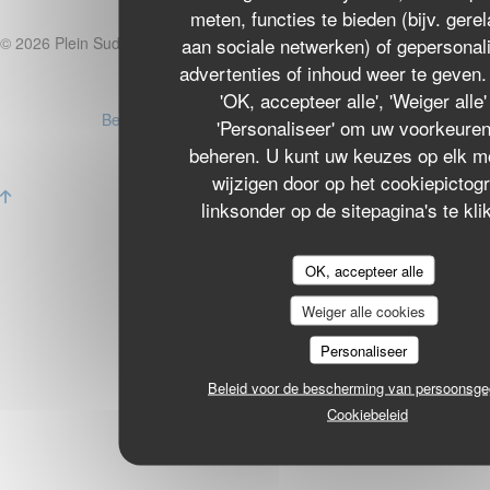
meten, functies te bieden (bijv. gere
Abonneren
((ope
aan sociale netwerken) of gepersonal
© 2026 Plein Sud — Restaurant website gecreëerd door
Zenchef
advertenties of inhoud weer te geven.
Disclaimer
((opent in een nieuw venster))
'OK, accepteer alle', 'Weiger alle'
GEBRUIKSVOORWAARDEN
((opent in een nieuw venster))
Beleid bescherming persoonsgegevens
'Personaliseer' om uw voorkeuren
((opent in een nieuw venster))
Cookies beleid
((opent in een nieuw venster))
beheren. U kunt uw keuzes op elk 
Toegankelijkheid
((opent in een nieuw venster))
wijzigen door op het cookiepictog
linksonder op de sitepagina's te kli
OK, accepteer alle
Weiger alle cookies
Personaliseer
Beleid voor de bescherming van persoonsg
Cookiebeleid