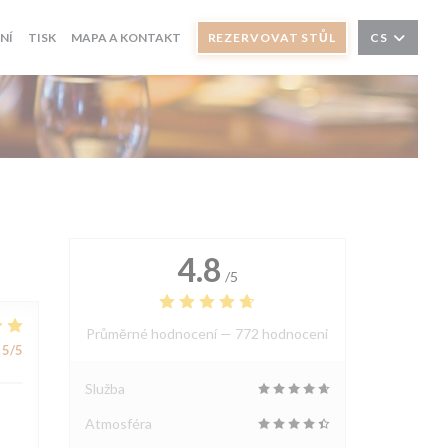
NÍ
TISK
MAPA A KONTAKT
REZERVOVAT STŮL
CS
4.8
/5
Průměrné hodnocení —
772 hodnoceni
5
/5
Služba
Atmosféra