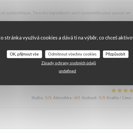
le et sympathique. Tous les ingrédients sont rassemblés pour passer un
o stránka využívá cookies a dává ti na výběr, co chceš aktiv
Služba
:
5
/5
Atmosféra
:
5
/5
Kuchyně
:
5
/5
Kvalita / Cena
:
OK, přijmout vše
Odmítnout všechny cookies
Přizpůsobit
Zásady ochrany osobních údajů
undefined
Služba
:
5
/5
Atmosféra
:
4
/5
Kuchyně
:
5
/5
Kvalita / Cena
: