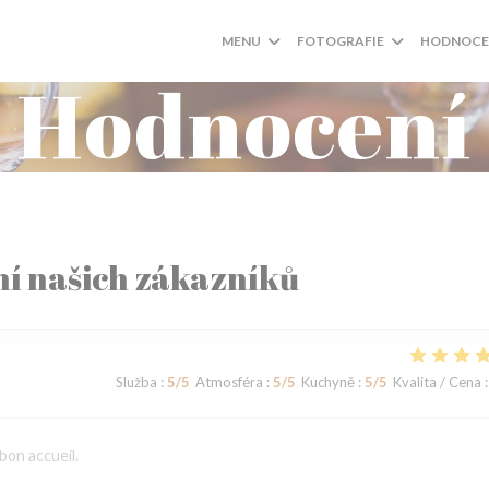
MENU
FOTOGRAFIE
HODNOCE
Hodnocení
í našich zákazníků
Služba
:
5
/5
Atmosféra
:
5
/5
Kuchyně
:
5
/5
Kvalita / Cena
:
bon accueil.