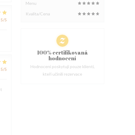
Menu
Kvalita/Cena
5
/5
100% certifikovaná
hodnocení
Hodnocení poskytují pouze klienti,
5
/5
kteří učinili rezervace
nt