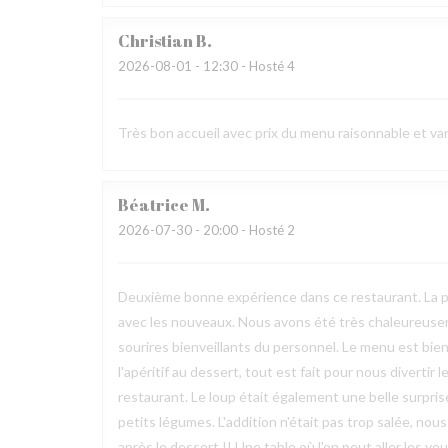
Christian
B
2026-08-01
- 12:30 - Hosté 4
Très bon accueil avec prix du menu raisonnable et var
Béatrice
M
2026-07-30
- 20:00 - Hosté 2
Deuxième bonne expérience dans ce restaurant. La p
avec les nouveaux. Nous avons été très chaleureuseme
sourires bienveillants du personnel. Le menu est bie
l'apéritif au dessert, tout est fait pour nous divertir
restaurant. Le loup était également une belle surpris
petits légumes. L'addition n'était pas trop salée, no
après le dessert !! Une table où l'on peut aller les ye