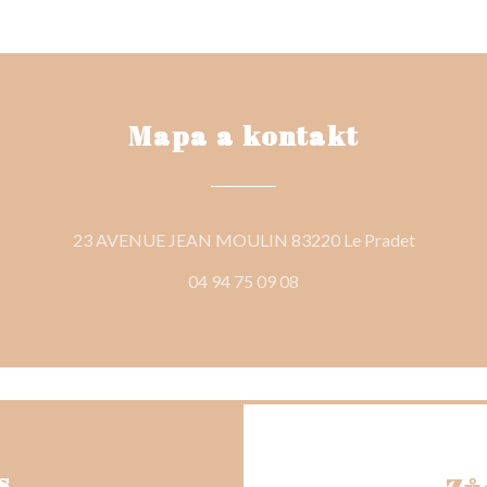
Mapa a kontakt
((otevře 
23 AVENUE JEAN MOULIN 83220 Le Pradet
04 94 75 09 08
s