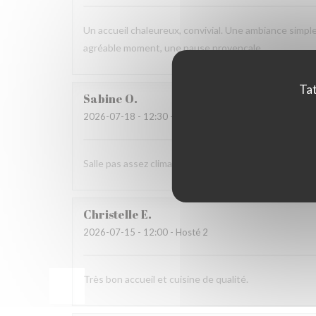
Un accueil chaleureux, convivial. Une ambiance simp
agréable moment, une pause provençale.
Tat
Sabine
O
2026-07-18
- 12:30 - Hosté 2
Salle pas assez climatisee ,
Christelle
E
2026-07-15
- 12:00 - Hosté 2
Très bon accueil et cuisine de qualité.