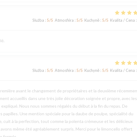
Služba
:
5
/5
Atmosféra
:
5
/5
Kuchyně
:
5
/5
Kvalita / Cena
:
ié.
Služba
:
5
/5
Atmosféra
:
5
/5
Kuchyně
:
5
/5
Kvalita / Cena
:
remière avant le changement de propriétaires et la deuxième récemme
nt accueillis dans une très jolie décoration soignée et propre, avec les
n expliqué. Nous nous sommes régalés du début à la fin du repas. De
 les papilles. Une mention spéciale pour la daube de poulpe, spécialité du
e, cuit à la perfection, tout comme la polenta crémeuse et les délicieux
us avons même été agréablement surpris. Merci pour le limoncello offert
ux fermés.