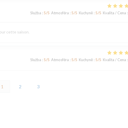
Služba
:
5
/5
Atmosféra
:
5
/5
Kuchyně
:
5
/5
Kvalita / Cena
:
our cette saison.
Služba
:
5
/5
Atmosféra
:
5
/5
Kuchyně
:
5
/5
Kvalita / Cena
:
1
2
3