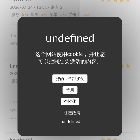
2026-07-24
- 12:30 - 来宾 2
服务
:
5
/5
氛围
:
5
/5
菜单
:
5
/5
质价比
:
5
/5
Toujours aussi délicieux comme à chaque fois que nous
venons.
这个网站使用cookie， 并让您
可以控制想要激活的内容。
Frédéric
B
2026-07-18
- 20:00 - 来宾 2
好的，全部接受
服务
:
5
/5
氛围
:
5
/5
菜单
:
5
/5
质价比
:
5
/5
禁用
Un accueil chaleureux, convivial. Une ambiance simple et
个性化
sympathique. Tous les ingrédients sont rassemblés pour
保密政策
passer un agréable moment, une pause provençale.
undefined
Sabine
O