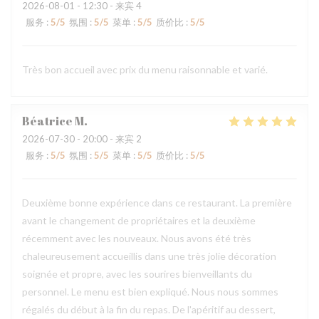
2026-08-01
- 12:30 - 来宾 4
服务
:
5
/5
氛围
:
5
/5
菜单
:
5
/5
质价比
:
5
/5
Très bon accueil avec prix du menu raisonnable et varié.
Béatrice
M
2026-07-30
- 20:00 - 来宾 2
服务
:
5
/5
氛围
:
5
/5
菜单
:
5
/5
质价比
:
5
/5
Deuxième bonne expérience dans ce restaurant. La première
avant le changement de propriétaires et la deuxième
récemment avec les nouveaux. Nous avons été très
chaleureusement accueillis dans une très jolie décoration
soignée et propre, avec les sourires bienveillants du
personnel. Le menu est bien expliqué. Nous nous sommes
régalés du début à la fin du repas. De l'apéritif au dessert,