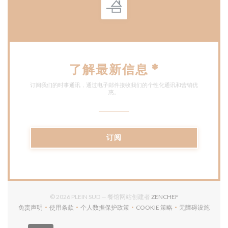
了解最新信息
*
订阅我们的时事通讯，通过电子邮件接收我们的个性化通讯和营销优
惠。
订阅
((在新窗口中打开)
© 2026 PLEIN SUD — 餐馆网站创建者
ZENCHEF
免责声明
使用条款
个人数据保护政策
COOKIE 策略
无障碍设施
((在新窗口中打开))
((在新窗口中打开))
((在新窗口中打开))
((在新窗口中打开))
((在新窗口中