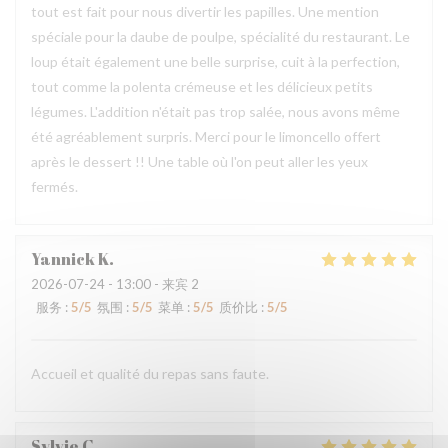
tout est fait pour nous divertir les papilles. Une mention
spéciale pour la daube de poulpe, spécialité du restaurant. Le
loup était également une belle surprise, cuit à la perfection,
tout comme la polenta crémeuse et les délicieux petits
légumes. L'addition n'était pas trop salée, nous avons même
été agréablement surpris. Merci pour le limoncello offert
après le dessert !! Une table où l'on peut aller les yeux
fermés.
Yannick
K
2026-07-24
- 13:00 - 来宾 2
服务
:
5
/5
氛围
:
5
/5
菜单
:
5
/5
质价比
:
5
/5
Accueil et qualité du repas sans faute.
Sylvie
C