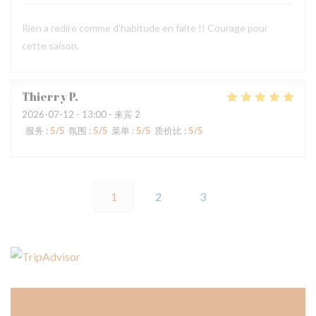
Rien a redire comme d'habitude en faite !! Courage pour
cette saison.
Thierry
P
2026-07-12
- 13:00 - 来宾 2
服务
:
5
/5
氛围
:
5
/5
菜单
:
5
/5
质价比
:
5
/5
1
2
3