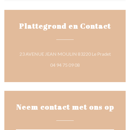
Plattegrond en Contact
((opent in
23 AVENUE JEAN MOULIN 83220 Le Pradet
04 94 75 09 08
Neem contact met ons op