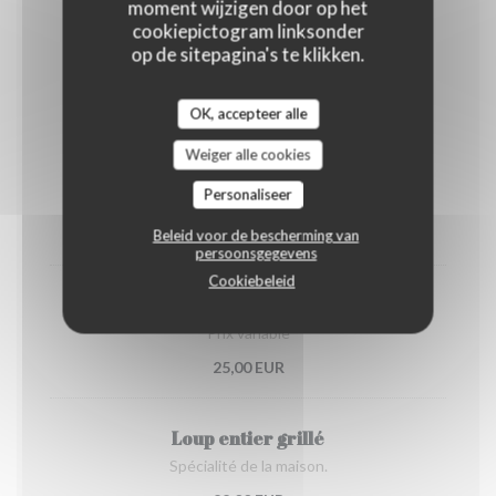
moment wijzigen door op het
cookiepictogram linksonder
Côté Mer
op de sitepagina's te klikken.
OK, accepteer alle
Weiger alle cookies
Daube de poulpes et seiches
Personaliseer
Spécialité de la maison.
22,00 EUR
Beleid voor de bescherming van
persoonsgegevens
Cookiebeleid
Arrivage du moment (voir ardoise)
Prix variable
25,00 EUR
Loup entier grillé
Spécialité de la maison.