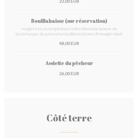
22,00 EUR
Bouillabaisse (sur réservation)
rouget/rascasse/gambas/crabe/daurade/queue de
lotte/soupe de poissons/rouille/croûtons/fromage râpé)
48,00 EUR
Assiette du pêcheur
26,00 EUR
Côté terre