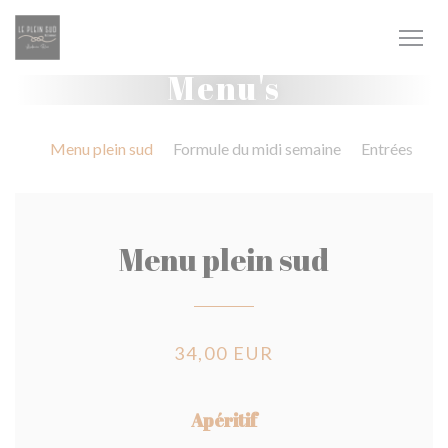
Cookies beheer paneel
Menu's
Menu plein sud
Formule du midi semaine
Entrées
C
Menu plein sud
34,00 EUR
Apéritif