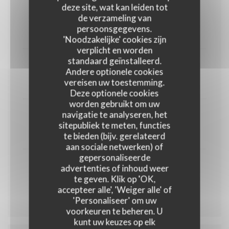
Soupe de poissons (croûtons rouille
deze site, wat kan leiden tot
emmental)
de verzameling van
persoonsgegevens.
12,00 EUR
'Noodzakelijke' cookies zijn
verplicht en worden
standaard geïnstalleerd.
Salade cesar (petite)
Andere optionele cookies
vereisen uw toestemming.
15,00 EUR
Deze optionele cookies
worden gebruikt om uw
navigatie te analyseren, het
Salade cesar (grande)
sitepubliek te meten, functies
te bieden (bijv. gerelateerd
18,00 EUR
aan sociale netwerken) of
gepersonaliseerde
Burrata gourmande
advertenties of inhoud weer
te geven. Klik op 'OK,
15,00 EUR
accepteer alle', 'Weiger alle' of
'Personaliseer' om uw
voorkeuren te beheren. U
kunt uw keuzes op elk