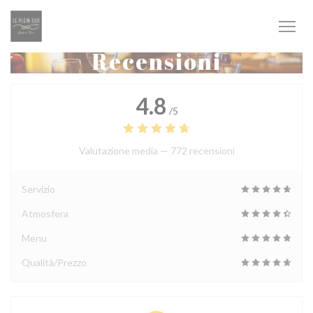
Personalizzazione delle tue scelte sui cookie
Recensioni
4.8
/5
Valutazione media —
772 recensioni
Servizio
Atmosfera
Menu
Qualità/Prezzo