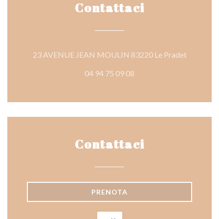
Contattaci
((apre una
23 AVENUE JEAN MOULIN 83220 Le Pradet
04 94 75 09 08
Contattaci
PRENOTA