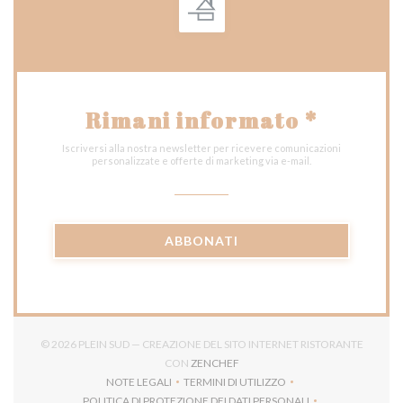
Rimani informato
*
Iscriversi alla nostra newsletter per ricevere comunicazioni
personalizzate e offerte di marketing via e-mail.
ABBONATI
© 2026 PLEIN SUD — CREAZIONE DEL SITO INTERNET RISTORANTE
((APRE UNA NUOVA FINESTRA))
CON
ZENCHEF
NOTE LEGALI
TERMINI DI UTILIZZO
((APRE UNA NUOVA FINESTRA))
((APRE UNA NUOVA FINESTRA))
POLITICA DI PROTEZIONE DEI DATI PERSONALI