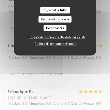
2026-07-18
- 12:30 - Ospiti 2
Ok, accetta tutto
Servizio
:
5
/5
Atmosfera
:
5
/5
Cucina
:
5
/5
Qualità / Prezzo
:
5
/5
Rifiuta tutti i cookie
Salle pas assez climatisee ,
Personalizza
Politica di protezione dei dati personali
Politica di gestione dei cookie
Christelle
E
2026-07-15
- 12:00 - Ospiti 2
Servizio
:
5
/5
Atmosfera
:
4
/5
Cucina
:
5
/5
Qualità / Prezzo
:
5
/5
Très bon accueil et cuisine de qualité.
Véronique
B
2026-07-12
- 13:00 - Ospiti 2
Servizio
:
5
/5
Atmosfera
:
5
/5
Cucina
:
5
/5
Qualità / Prezzo
:
5
/5