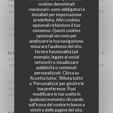
cookies denominati
2026-07-24
- 12:30 - Ospiti 2
«necessari» sono obbligatori e
Servizio
:
5
/5
Atmosfera
:
5
/5
Cucina
:
5
/5
Qualità / Prezzo
:
5
/5
installati per impostazione
predefinita. Altri cookies
opzionali richiedono il tuo
Toujours aussi délicieux comme à chaque fois que nous
consenso. Questi cookies
venons.
opzionali servono per
analizzare la tua navigazione,
misurare l'audience del sito,
fornire funzionalità (ad
Frédéric
B
esempio, legate ai social
2026-07-18
- 20:00 - Ospiti 2
network) o visualizzare
Servizio
:
5
/5
Atmosfera
:
5
/5
Cucina
:
5
/5
Qualità / Prezzo
:
5
/5
pubblicità o contenuti
personalizzati. Clicca su
'Accetta tutto', 'Rifiuta tutto'
Un accueil chaleureux, convivial. Une ambiance simple et
o 'Personalizza' per gestire le
tue preferenze. Puoi
sympathique. Tous les ingrédients sont rassemblés pour
modificare le tue scelte in
passer un agréable moment, une pause provençale.
qualsiasi momento cliccando
sull'icona del cookie in basso a
sinistra delle pagine del sito.
Sabine
O