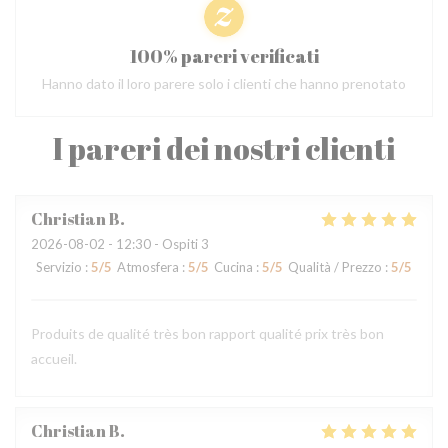
100% pareri verificati
Hanno dato il loro parere solo i clienti che hanno prenotato
I pareri dei nostri clienti
Christian
B
2026-08-02
- 12:30 - Ospiti 3
Servizio
:
5
/5
Atmosfera
:
5
/5
Cucina
:
5
/5
Qualità / Prezzo
:
5
/5
Produits de qualité très bon rapport qualité prix très bon
accueil.
Christian
B