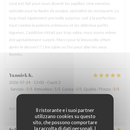
tout est fait pour nous divertir les papilles. Une mention
spéciale pour la daube de poulpe, spécialité du restaurant. Le
loup était également une belle surprise, cuit à la perfection,
tout comme la polenta crémeuse et les délicieux petits
légumes. L'addition n'était pas trop salée, nous avons même
été agréablement surpris. Merci pour le limoncello offert
après le dessert !! Une table où l'on peut aller les yeux
fermés.
Yannick
K
2026-07-24
- 13:00 - Ospiti 2
Servizio
:
5
/5
Atmosfera
:
5
/5
Cucina
:
5
/5
Qualità / Prezzo
:
5
/5
Accueil et qualité du repas sans faute.
Il ristorante e i suoi partner
utilizzano cookies su questo
sito, che possono comportare
la raccolta di dati personali. I
Sylvie
C