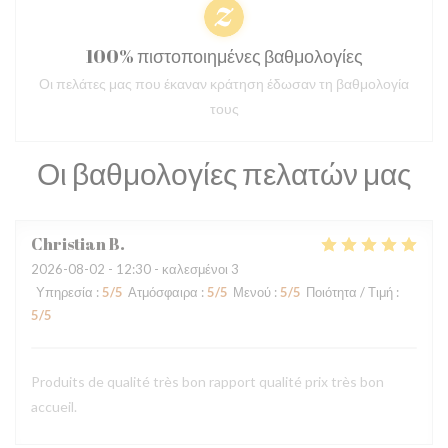
100% πιστοποιημένες βαθμολογίες
Οι πελάτες μας που έκαναν κράτηση έδωσαν τη βαθμολογία
τους
Οι βαθμολογίες πελατών μας
Christian
B
2026-08-02
- 12:30 - καλεσμένοι 3
Υπηρεσία
:
5
/5
Ατμόσφαιρα
:
5
/5
Μενού
:
5
/5
Ποιότητα / Τιμή
:
5
/5
Produits de qualité très bon rapport qualité prix très bon
accueil.