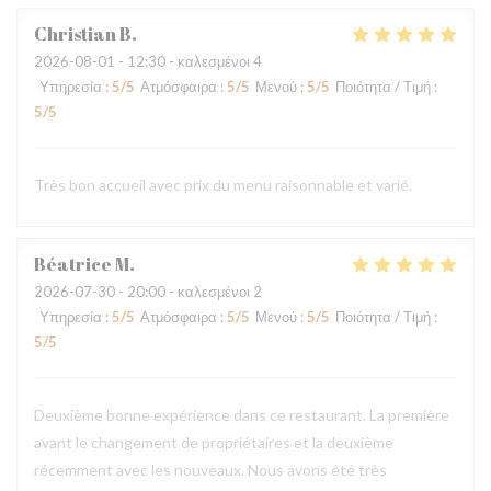
Christian
B
2026-08-01
- 12:30 - καλεσμένοι 4
Υπηρεσία
:
5
/5
Ατμόσφαιρα
:
5
/5
Μενού
:
5
/5
Ποιότητα / Τιμή
:
5
/5
Très bon accueil avec prix du menu raisonnable et varié.
Béatrice
M
2026-07-30
- 20:00 - καλεσμένοι 2
Υπηρεσία
:
5
/5
Ατμόσφαιρα
:
5
/5
Μενού
:
5
/5
Ποιότητα / Τιμή
:
5
/5
Deuxième bonne expérience dans ce restaurant. La première
avant le changement de propriétaires et la deuxième
récemment avec les nouveaux. Nous avons été très