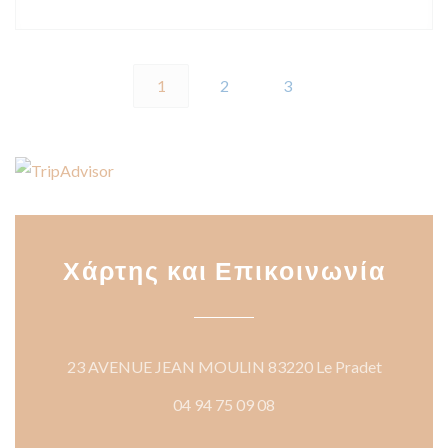
1
2
3
Χάρτης και Επικοινωνία
((ανοίγει
23 AVENUE JEAN MOULIN 83220 Le Pradet
04 94 75 09 08