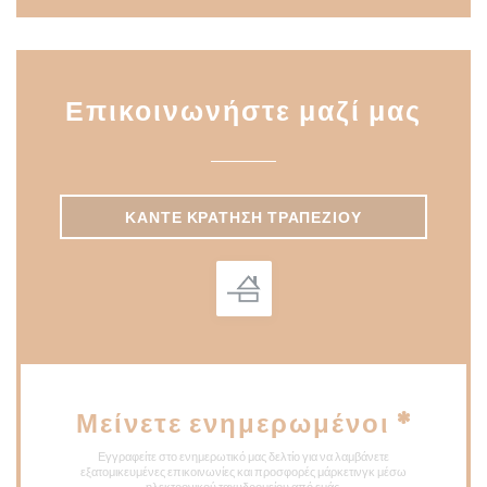
Επικοινωνήστε μαζί μας
ΚΆΝΤΕ ΚΡΆΤΗΣΗ ΤΡΑΠΕΖΙΟΎ
Μείνετε ενημερωμένοι
*
Εγγραφείτε στο ενημερωτικό μας δελτίο για να λαμβάνετε
εξατομικευμένες επικοινωνίες και προσφορές μάρκετινγκ μέσω
ηλεκτρονικού ταχυδρομείου από εμάς.