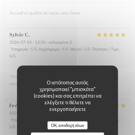
Accueil et qualité du repas sans faute.
Sylvie
C
2026-07-24
- 12:30 - καλεσμένοι 2
Υπηρεσία
:
5
/5
Ατμόσφαιρα
:
5
/5
Μενού
:
5
/5
Ποιότητα / Τιμή
:
5
/5
Toujours aussi délicieux comme à chaque fois que nous
Ο ιστότοπος αυτός
venons.
χρησιμοποιεί "μπισκότα"
(cookies) και σας επιτρέπει να
ελέγξετε τι θέλετε να
Frédéric
B
ενεργοποιήσετε
2026-07-18
- 20:00 - καλεσμένοι 2
Υπηρεσία
:
5
/5
Ατμόσφαιρα
:
5
/5
Μενού
:
5
/5
Ποιότητα / Τιμή
:
OK, αποδοχή όλων
5
/5