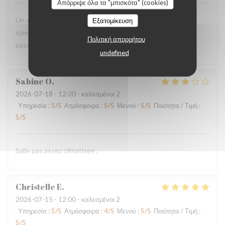
Απόρριψε όλα τα "μπισκότα" (cookies)
Un accueil chaleureux, convivial. Une ambiance simple et
Εξατομίκευση
sympathique. Tous les ingrédients sont rassemblés pour
Πολιτική απορρήτου
passer un agréable moment, une pause provençale.
undefined
Sabine
O
2026-07-18
- 12:30 - καλεσμένοι 2
Υπηρεσία
:
5
/5
Ατμόσφαιρα
:
5
/5
Μενού
:
5
/5
Ποιότητα / Τιμή
:
5
/5
Salle pas assez climatisee ,
Christelle
E
2026-07-15
- 12:00 - καλεσμένοι 2
Υπηρεσία
:
5
/5
Ατμόσφαιρα
:
4
/5
Μενού
:
5
/5
Ποιότητα / Τιμή
:
5
/5