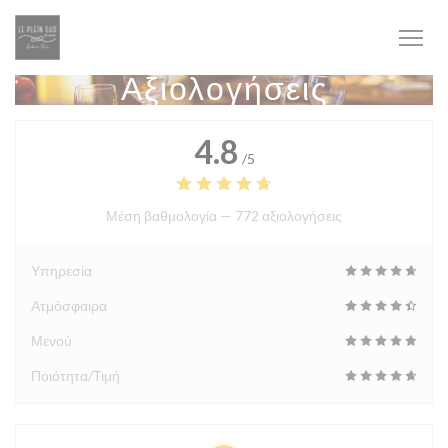
Πίνακας διαχείρισης "Μπισκότων" (Cookies)
Αξιολογήσεις
4.8
/5
Μέση βαθμολογία —
772 αξιολογήσεις
Υπηρεσία
Ατμόσφαιρα
Μενού
Ποιότητα/Τιμή