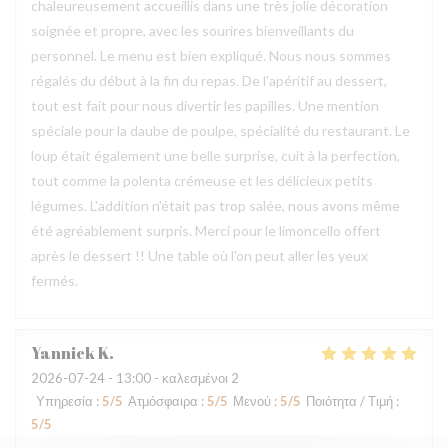
chaleureusement accueillis dans une très jolie décoration
soignée et propre, avec les sourires bienveillants du
personnel. Le menu est bien expliqué. Nous nous sommes
régalés du début à la fin du repas. De l'apéritif au dessert,
tout est fait pour nous divertir les papilles. Une mention
spéciale pour la daube de poulpe, spécialité du restaurant. Le
loup était également une belle surprise, cuit à la perfection,
tout comme la polenta crémeuse et les délicieux petits
légumes. L'addition n'était pas trop salée, nous avons même
été agréablement surpris. Merci pour le limoncello offert
après le dessert !! Une table où l'on peut aller les yeux
fermés.
Yannick
K
2026-07-24
- 13:00 - καλεσμένοι 2
Υπηρεσία
:
5
/5
Ατμόσφαιρα
:
5
/5
Μενού
:
5
/5
Ποιότητα / Τιμή
:
5
/5